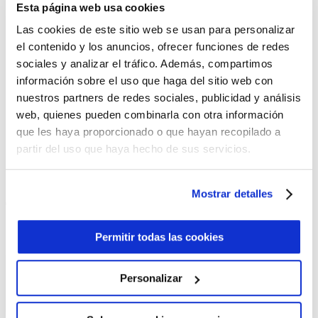
Esta página web usa cookies
Las cookies de este sitio web se usan para personalizar
£
56.99
el contenido y los anuncios, ofrecer funciones de redes
Añadir al carrito
sociales y analizar el tráfico. Además, compartimos
Añadir al carrito
información sobre el uso que haga del sitio web con
nuestros partners de redes sociales, publicidad y análisis
Sportif Triangle T-Shirt
web, quienes pueden combinarla con otra información
que les haya proporcionado o que hayan recopilado a
partir del uso que haya hecho de sus servicios.
£
18.00
Añadir al carrito
Mostrar detalles
Permitir todas las cookies
Personalizar